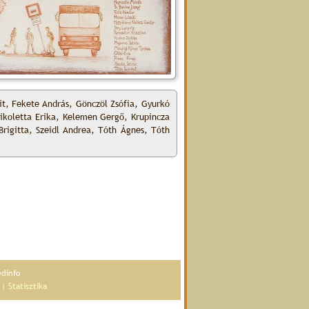
it, Fekete András, Gönczöl Zsófia, Gyurkó
 Nikoletta Erika, Kelemen Gergő, Krupincza
Brigitta, Szeidl Andrea, Tóth Ágnes, Tóth
édinfo
|
Statisztika