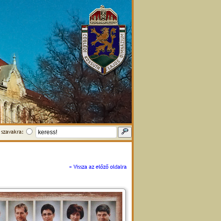
szavakra:
« Vissza az előző oldalra