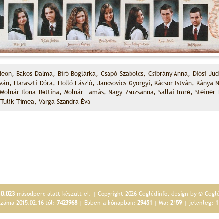
deon, Bakos Dalma, Bíró Boglárka, Csapó Szabolcs, Csibrány Anna, Diósi Jud
tván, Haraszti Dóra, Holló László, Jancsovics Györgyi, Kácsor István, Kánya
 Molnár Ilona Bettina, Molnár Tamás, Nagy Zsuzsanna, Sallai Imre, Steiner 
 Tulik Tímea, Varga Szandra Éva
p
0.023
másodperc alatt készült el. | Copyright 2026 Ceglédinfo, design by © Cegl
száma 2015.02.16-tól:
7423968
| Ebben a hónapban:
29451
| Ma:
2159
| jelenleg:
1