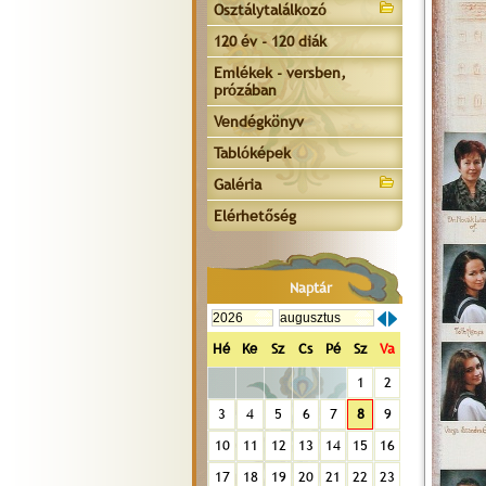
Osztálytalálkozó
120 év - 120 diák
Emlékek - versben,
prózában
Vendégkönyv
Tablóképek
Galéria
Elérhetőség
Naptár
Hé
Ke
Sz
Cs
Pé
Sz
Va
1
2
3
4
5
6
7
8
9
10
11
12
13
14
15
16
17
18
19
20
21
22
23