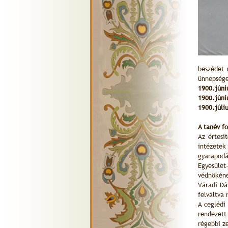
beszédet 
ünnepsége
1900.júni
1900.júni
1900.júli
A tanév f
Az értesí
intézetek
gyarapodá
Egyesület
védnökéne
Váradi Dá
felváltva 
A ceglédi
rendezett
régebbi z