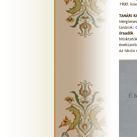
1900.
kia
TANÁRI K
ideiglene
tanárok:
óraadók
hitoktatók
énektanító
Az iskola