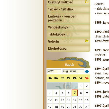
Osztálytalálkozó
Forrás:
- Gőz Sán
120 év - 120 diák
- Gőz Sán
Emlékek - versben,
prózában
1889.janu
Vendégkönyv
1890.októ
Tablóképek
létesítésé
1890 őszé
Galéria
Elérhetőség
1893.feb
kísérlet.
1893.sze
Naptár
1894.ápri
eléri, hog
pótadójáb
Hé
Ke
Sz
Cs
Pé
Sz
Va
1894.nov
1
2
1896.júni
3
4
5
6
7
8
9
1896.okt
10
11
12
13
14
15
16
1897.ápril
17
18
19
20
21
22
23