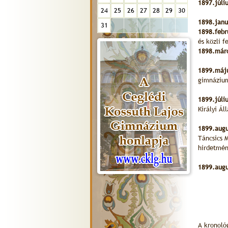
1897.júli
24
25
26
27
28
29
30
1898.janu
31
1898.febr
és közli f
1898.márc
1899.máj
gimnázium
1899.júli
Királyi Á
1899.augu
Táncsics 
hirdetmén
1899.augu
A kronoló