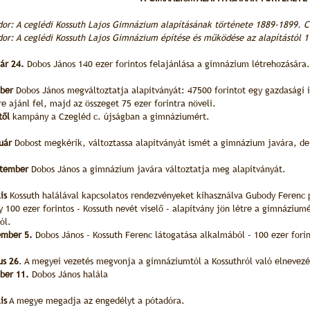
dor: A ceglédi Kossuth Lajos Gimnázium alapításának története 1889-1899. C
dor: A ceglédi Kossuth Lajos Gimnázium építése és működése az alapítástól 1
ár 24.
Dobos János 140 ezer forintos felajánlása a gimnázium létrehozására.
ber
Dobos János megváltoztatja alapítványát: 47500 forintot egy gazdasági i
re ajánl fel, majd az összeget 75 ezer forintra növeli.
től
kampány a Czegléd c. újságban a gimnáziumért.
ruár
Dobost megkérik, változtassa alapítványát ismét a gimnázium javára, de 
ptember
Dobos János a gimnázium javára változtatja meg alapítványát.
lis
Kossuth halálával kapcsolatos rendezvényeket kihasználva Gubody Ferenc
y 100 ezer forintos - Kossuth nevét viselő - alapítvány jön létre a gimnázium
ól.
ember 5.
Dobos János - Kossuth Ferenc látogatása alkalmából - 100 ezer fori
us 26
. A megyei vezetés megvonja a gimnáziumtól a Kossuthról való elnevezé
óber 11.
Dobos János halála
is
A megye megadja az engedélyt a pótadóra.