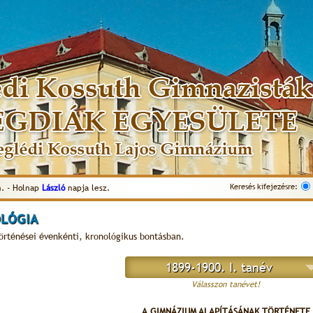
Keresés kifejezésre:
. - Holnap
László
napja lesz.
LÓGIA
történései évenkénti, kronológikus bontásban.
1899-1900. I. tanév
Válasszon tanévet!
A GIMNÁZIUM ALAPÍTÁSÁNAK TÖRTÉNETE