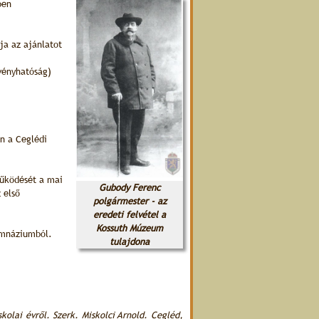
ben
ja az ajánlatot
rvényhatóság)
ön a Ceglédi
űködését a mai
Gubody Ferenc
 első
polgármester - az
eredeti felvétel a
Kossuth Múzeum
imnáziumból.
tulajdona
olai évről. Szerk. Miskolci Arnold. Cegléd,