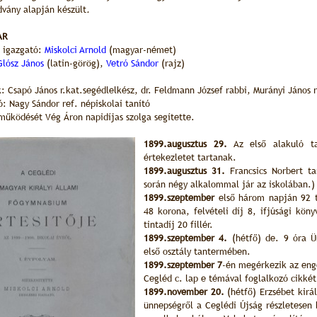
dvány alapján készült
.
AR
s igazgató:
Miskolci Arnold
(magyar-német)
Glósz János
(latin-görög),
Vetró Sándor
(rajz)
: Csapó János r.kat.segédlelkész, dr. Feldmann József rabbi, Murányi János r
: Nagy Sándor ref. népiskolai tanító
 működését Vég Áron napidíjas szolga segítette.
1899.augusztus 29.
Az első alakuló ta
értekezletet tartanak.
1899.augusztus 31.
Francsics Norbert ta
során négy alkalommal jár az iskolában.)
1899.szeptember
első három napján 92 t
48 korona, felvételi díj 8, ifjúsági köny
tintadíj 20 fillér.
1899.szeptember 4.
(hétfő) de. 9 óra Ün
első osztály tantermében.
1899.szeptember 7
-én megérkezik az eng
Cegléd c. lap e témával foglalkozó cikkét 
1899.november 20.
(hétfő) Erzsébet kirá
ünnepségről a Ceglédi Újság részletesen 