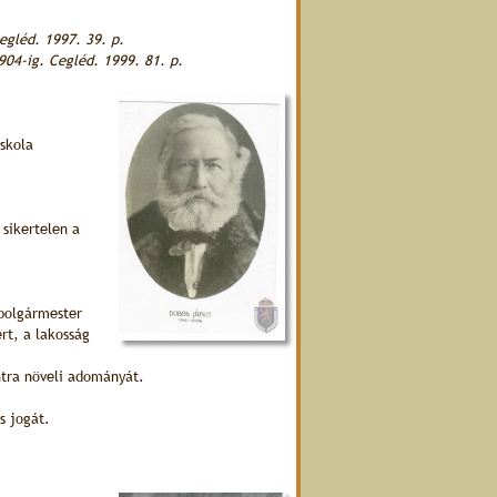
egléd. 1997. 39. p.
904-ig. Cegléd. 1999. 81. p.
skola
sikertelen a
 polgármester
ért, a lakosság
ntra növeli adományát.
s jogát.