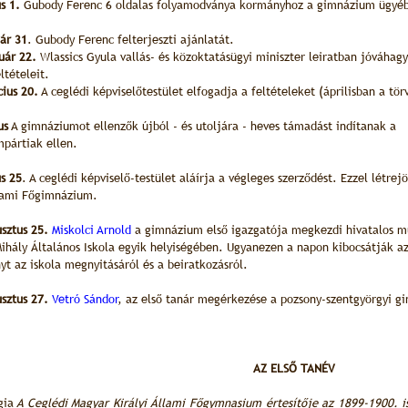
us 1.
Gubody Ferenc 6 oldalas folyamodványa kormányhoz a gimnázium ügyé
ár 31
. Gubody Ferenc felterjeszti ajánlatát.
uár 22.
Wlassics Gyula vallás- és közoktatásügyi miniszter leiratban jóváhagy
eltételeit.
ius 20.
A ceglédi képviselőtestület elfogadja a feltételeket (áprilisban a tö
us
A gimnáziumot ellenzők újból - és utoljára - heves támadást indítanak a
pártiak ellen.
us 25
. A ceglédi képviselő-testület aláírja a végleges szerződést. Ezzel létrej
llami Főgimnázium.
sztus 25.
Miskolci Arnold
a gimnázium első igazgatója megkezdi hivatalos m
Mihály Általános Iskola egyik helyiségében. Ugyanezen a napon kibocsátják az
yt az iskola megnyitásáról és a beiratkozásról.
sztus 27.
Vetró Sándor
, az első tanár megérkezése a pozsony-szentgyörgyi g
AZ ELSŐ TANÉV
gia
A Ceglédi Magyar Királyi Állami Főgymnasium értesítője az 1899-1900. isk