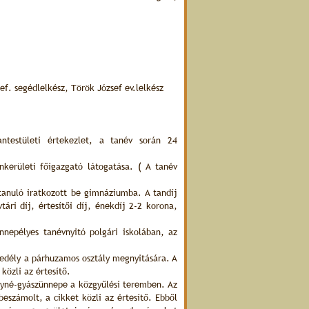
ef. segédlelkész, Török József ev.lelkész
ntestületi értekezlet, a tanév során 24
nkerületi főigazgató látogatása. ( A tanév
anuló iratkozott be gimnáziumba. A tandíj
vtári díj, értesítői díj, énekdíj 2-2 korona,
nepélyes tanévnyitó polgári iskolában, az
edély a párhuzamos osztály megnyitására. A
közli az értesítő.
lyné-gyászünnepe a közgyűlési teremben. Az
beszámolt, a cikket közli az értesítő. Ebből