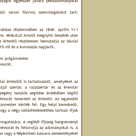
szágos egyesület javára pénzadományokat
zló városi főorvos szemvizsgálatot tart:
osháza dísztermében az 1848. április 11-i
re. Miskolczi Arnold megnyitó beszéde után
 értesítő részletesen bemutatja az iskolai
5-ről és a koronázás napjáról.
nc polgármester.
vsorát.
lai értesítőt is tartalmazott, amelyeket az
rajzi szertár, a rajzszertár és az éremtár
szegény tanulók segítése érdekében Segítő
évsorát ismerteti az értesítő. Az egyesület
ármester kérték fel. Egy helyi kereskedő,
ogy a négy vallásfelekezethez tartozó ifjak
ámogatására. A ceglédi ifjúság hangversenyt
névsorát és felsorolja az adományokat is. A
ban vagy a Népkörben kamara-zeneestélyeket