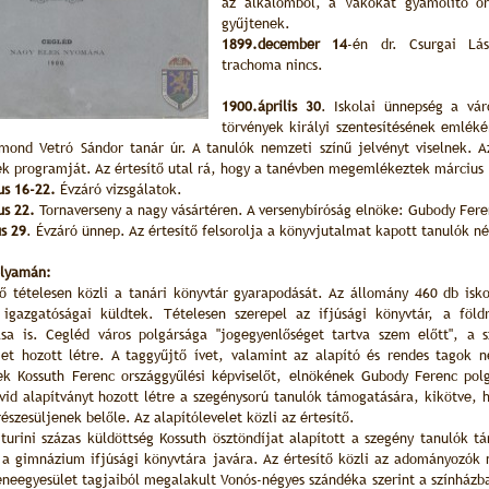
az alkalomból, a Vakokat gyámolító or
gyűjtenek.
1899.december 14
-én dr. Csurgai Lás
trachoma nincs.
1900.április 30
. Iskolai ünnepség a vár
törvények királyi szentesítésének emléké
mond Vetró Sándor tanár úr. A tanulók nemzeti színű jelvényt viselnek. Az
k programját. Az értesítő utal rá, hogy a tanévben megemlékeztek március 1
us 16-22.
Évzáró vizsgálatok.
us 22.
Tornaverseny a nagy vásártéren. A versenybíróság elnöke: Gubody Fere
us 29
. Évzáró ünnep. Az értesítő felsorolja a könyvjutalmat kapott tanulók né
olyamán:
tő tételesen közli a tanári könyvtár gyarapodását. Az állomány 460 db isko
 igazgatóságai küldtek. Tételesen szerepel az ifjúsági könyvtár, a föld
sa is. Cegléd város polgársága "jogegyenlőséget tartva szem előtt", a 
-et hozott létre. A taggyűjtő ívet, valamint az alapító és rendes tagok n
k Kossuth Ferenc országgyűlési képviselőt, elnökének Gubody Ferenc polg
vid alapítványt hozott létre a szegénysorú tanulók támogatására, kikötve, h
részesüljenek belőle. Az alapítólevelet közli az értesítő.
 turini százas küldöttség Kossuth ösztöndíjat alapított a szegény tanulók t
 a gimnázium ifjúsági könyvtára javára. Az értesítő közli az adományozók 
eneegyesület tagjaiból megalakult Vonós-négyes szándéka szerint a színház