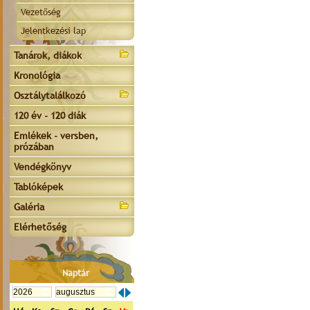
Vezetőség
Jelentkezési lap
Tanárok, diákok
Kronológia
Osztálytalálkozó
120 év - 120 diák
Emlékek - versben,
prózában
Vendégkönyv
Tablóképek
Galéria
Elérhetőség
Naptár