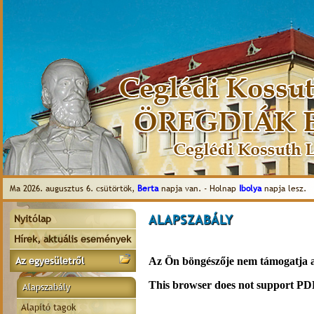
Ma 2026. augusztus 6. csütörtök,
Berta
napja van. - Holnap
Ibolya
napja lesz.
ALAPSZABÁLY
Nyitólap
Hírek, aktuális események
Az egyesületről
Alapszabály
Alapító tagok