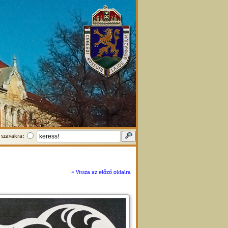
szavakra:
« Vissza az előző oldalra