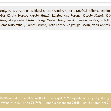
ároly, B. Kiss Sándor, Bükkösi Ottó, Csendes Albert, Dévényi Róbert, Donkó 
 Gór Károly, Herceg Károly, Huszár László, Kiss Ferenc, Kiszely József, Kró
Géza, Motyovszki Ferenc, Nagy Csaba, Nagy József, Popon Sándor, S.Tóth 
Temesváry Mihály, Tolnai Ferenc, Tóth Károly, Vágvölgyi István, Vank András
p
0.018
másodperc alatt készült el. | Copyright 2026 Ceglédinfo, design by © Cegl
k száma 2015.02.16-tól:
7417476
| Ebben a hónapban:
22959
| Ma:
9
| jelenleg:
2