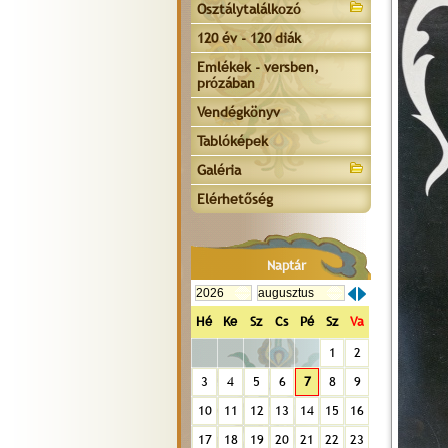
Osztálytalálkozó
120 év - 120 diák
Emlékek - versben,
prózában
Vendégkönyv
Tablóképek
Galéria
Elérhetőség
Naptár
Hé
Ke
Sz
Cs
Pé
Sz
Va
1
2
3
4
5
6
7
8
9
10
11
12
13
14
15
16
17
18
19
20
21
22
23