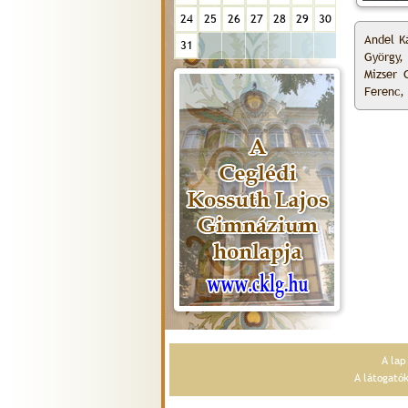
24
25
26
27
28
29
30
Andel K
31
György,
Mizser 
Ferenc, 
A la
A látogató