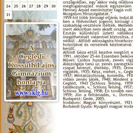
országokban, egy akkor még reálisn
megfogalmazást mások egyszerűen íg
24
25
26
27
28
29
30
Henney Árpád exminiszter tagja volt
Mozgalom Hírszolgálatát.”
31
1959-től több bírósági eljárás indul 
ben a Hídverőket jogerős bírósági 
szabadság-vesztésre ítélték. Mellékb
mert akkoriban nem akadt ország, ame
Ezután különböző üzleti vállalk
megélhetését valamivel biztosítsa, 
nélkül - Alföldi adósságaira hivatkoz
holmijával és verseinek kézirataiva
került.
Alföldi Géza ettől kezdve megtört e
1991. október 25-én Essenben beköv
Művei: Csókos huszárok, zenés vígj
Alászolgája tanú úr, zenés parasztk
csapat kereszt, életkép, 1935; Őrme
vígjáték, 1935; Kész, mehet, v., Ceg
1937; Mintatűzoltóság, komédia, 19
vidám zenés játék, 1940; Mindent a 
Cegléd, 1943 [Schloss Teising, 19
találkozunk, v., Schloss Teising, 195
Schloss Teising, 1958; Én tovább nem 
1959; Jön a feltámadás, v., Dortmu
Budapest: Gede, 2005.
Irodalom: Magyar könyvészet, 1921
Borbándi Gyula: Nyugati magyar irodal