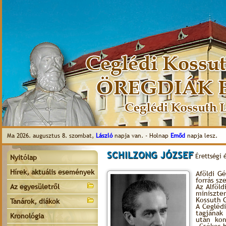
Ma 2026. augusztus 8. szombat,
László
napja van. - Holnap
Emőd
napja lesz.
SCHILZONG JÓZSEF
Érettségi 
Nyitólap
Hírek, aktuális események
Aföldi G
forrás sz
Az egyesületről
Az Alföl
miniszte
Kossuth 
Tanárok, diákok
A Ceglédi
tagjának
Kronológia
után kom