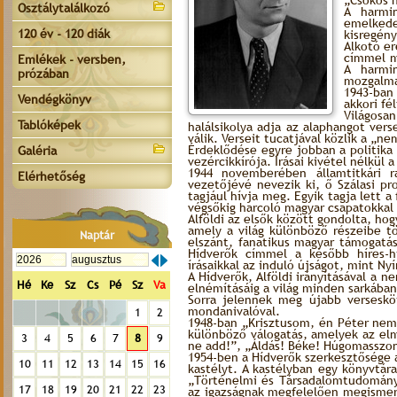
„Csókos h
Osztálytalálkozó
A harmin
emelkede
120 év - 120 diák
kisregény
Alkotó er
címmel m
Emlékek - versben,
A harmin
prózában
mozgalma
1943-ban
Vendégkönyv
akkori fé
Világosan
Tablóképek
halálsikolya adja az alaphangot ver
válik. Verseit tucatjával közlik a „n
Érdeklődése egyre jobban a politika 
Galéria
vezércikkírója. Írásai kivétel nélkü
1944 novemberében államtitkári 
Elérhetőség
vezetőjévé nevezik ki, ő Szálasi pr
tagjául hívja meg. Egyik tagja lett 
végsőkig harcoló magyar csapatokkal 
Alföldi az elsők között gondolta, h
amely a világ különböző részeibe tö
Naptár
elszánt, fanatikus magyar támogatásá
Hídverők címmel a később híres-h
írásaikkal az induló újságot, mint Nyí
A Hídverők, Alföldi irányításával a 
Hé
Ke
Sz
Cs
Pé
Sz
Va
elnémításáig a világ minden sarkába
Sorra jelennek meg újabb verseskö
mondanivalóval.
1
2
1948-ban „Krisztusom, én Péter nem
különböző válogatás, amelyek az elm
3
4
5
6
7
8
9
ne add!”, „Áldás! Béke! Húgomasszo
1954-ben a Hídverők szerkesztősége a
10
11
12
13
14
15
16
kastélyt. A kastélyban egy könyvtár
„Történelmi és Társadalomtudományi
17
18
19
20
21
22
23
az igazságnak megfelelően megismert