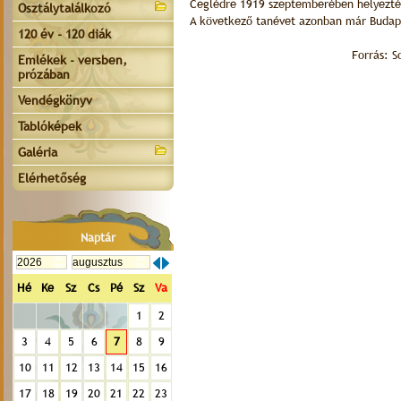
Ceglédre 1919 szeptemberében helyezték 
Osztálytalálkozó
A következő tanévet azonban már Budape
120 év - 120 diák
Forrás: S
Emlékek - versben,
prózában
Vendégkönyv
Tablóképek
Galéria
Elérhetőség
Naptár
Hé
Ke
Sz
Cs
Pé
Sz
Va
1
2
3
4
5
6
7
8
9
10
11
12
13
14
15
16
17
18
19
20
21
22
23