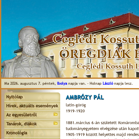
Ma 2026. augusztus 7. péntek,
Ibolya
napja van. - Holnap
László
napja lesz.
AMBRÓZY PÁL
Nyitólap
latin-görög
Hírek, aktuális események
1919-1920
Az egyesületről
1881.március 6-án született Komáromba
Tanárok, diákok
tudományegyetem elvégzése után kapott 1
Kronológia
1905-1919 között helyettes majd rendes 