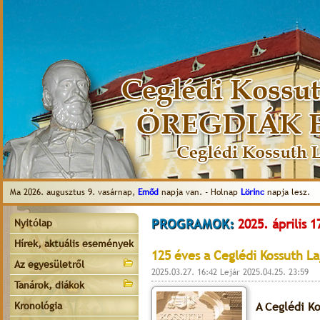
Ma 2026. augusztus 9. vasárnap,
Emőd
napja van. - Holnap
Lörinc
napja lesz.
PROGRAMOK:
2025. április 1
Nyitólap
Hírek, aktuális események
125 éves a Ceglédi Kossuth L
Az egyesületről
2025.03.27. 16:42 Lejár 2025.04.25. 23:59
Tanárok, diákok
Kronológia
A Ceglédi K