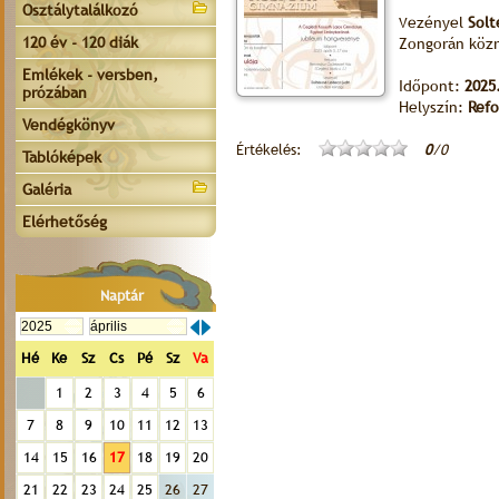
Osztálytalálkozó
ezényel
Solt
V
120 év - 120 diák
Zongorán köz
Emlékek - versben,
Időpont:
2025.
prózában
Helyszín:
Refo
Vendégkönyv
Értékelés:
0
/0
Tablóképek
Galéria
Elérhetőség
Naptár
Hé
Ke
Sz
Cs
Pé
Sz
Va
1
2
3
4
5
6
7
8
9
10
11
12
13
14
15
16
17
18
19
20
21
22
23
24
25
26
27