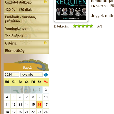
bemutatójár
Osztálytalálkozó
(A szerző 19
120 év - 120 diák
Jegyek onli
Emlékek - versben,
prózában
Értékelés:
5
/1
Vendégkönyv
Tablóképek
Galéria
Elérhetőség
Naptár
Hé
Ke
Sz
Cs
Pé
Sz
Va
1
2
3
4
5
6
7
8
9
10
11
12
13
14
15
16
17
18
19
20
21
22
23
24