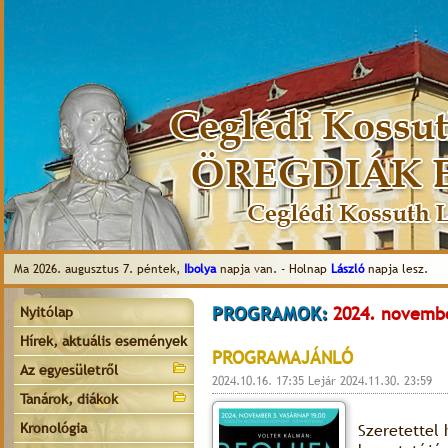
Ma 2026. augusztus 7. péntek,
Ibolya
napja van. - Holnap
László
napja lesz.
PROGRAMOK:
2024. novembe
Nyitólap
Hírek, aktuális események
PROGRAMAJÁNLÓ
Az egyesületről
2024.10.16. 17:35 Lejár 2024.11.30. 23:59
Tanárok, diákok
Kronológia
Szeretettel