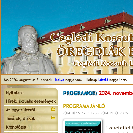
Ma 2026. augusztus 7. péntek,
Ibolya
napja van. - Holnap
László
napja lesz.
PROGRAMOK:
2024. novembe
Nyitólap
Hírek, aktuális események
PROGRAMAJÁNLÓ
Az egyesületről
2024.10.16. 17:35 Lejár 2024.11.30. 23:59
Tanárok, diákok
Kronológia
Szeretettel