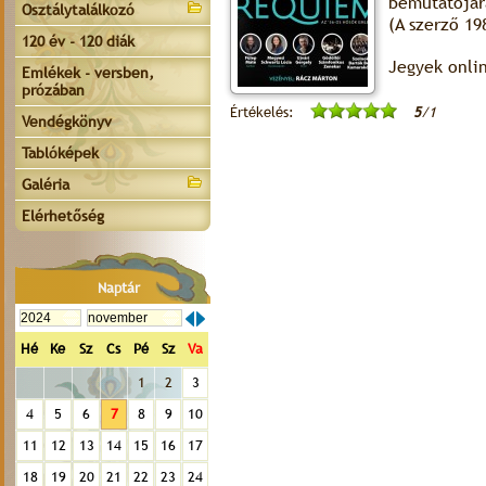
bemutatójár
Osztálytalálkozó
(A szerző 19
120 év - 120 diák
Jegyek onli
Emlékek - versben,
prózában
Értékelés:
5
/1
Vendégkönyv
Tablóképek
Galéria
Elérhetőség
Naptár
Hé
Ke
Sz
Cs
Pé
Sz
Va
1
2
3
4
5
6
7
8
9
10
11
12
13
14
15
16
17
18
19
20
21
22
23
24