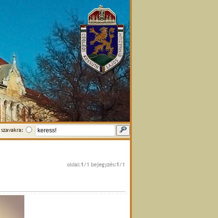
szavakra:
oldal:
1
/1 bejegyzés:
1
/1