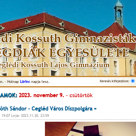
Keresés kifejezésre:
n. - Holnap
Lörinc
napja lesz.
AMOK:
2023. november 9.
- csütörtök
óth Sándor - Cegléd Város Díszpolgára »
. 19:07 Lejár 2023.11.30. 23:59