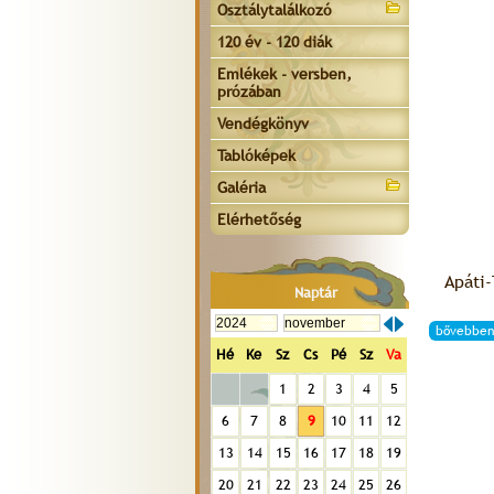
Osztálytalálkozó
120 év - 120 diák
Emlékek - versben,
prózában
Vendégkönyv
Tablóképek
Galéria
Elérhetőség
Apáti-
Naptár
bővebben
Hé
Ke
Sz
Cs
Pé
Sz
Va
1
2
3
4
5
6
7
8
9
10
11
12
13
14
15
16
17
18
19
20
21
22
23
24
25
26