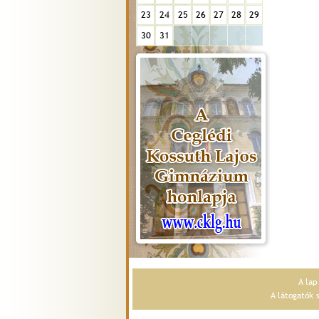
23
24
25
26
27
28
29
30
31
A la
A látogatók 