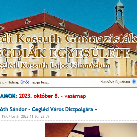
Keresés kifejezésre:
an. - Holnap
Emőd
napja lesz.
AMOK:
2023. október 8.
- vasárnap
óth Sándor - Cegléd Város Díszpolgára »
. 19:07 Lejár 2023.11.30. 23:59