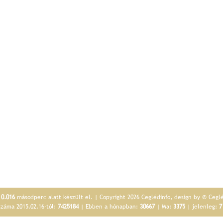
p
0.016
másodperc alatt készült el. | Copyright 2026 Ceglédinfo, design by © Cegl
száma 2015.02.16-tól:
7425184
| Ebben a hónapban:
30667
| Ma:
3375
| jelenleg:
7