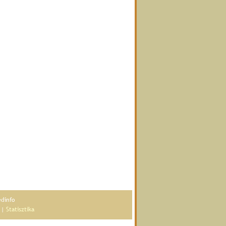
édinfo
|
Statisztika