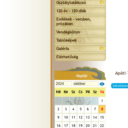
Osztálytalálkozó
120 év - 120 diák
Emlékek - versben,
prózában
Vendégkönyv
Tablóképek
Galéria
Elérhetőség
Apáti-
Naptár
bővebben
Hé
Ke
Sz
Cs
Pé
Sz
Va
1
2
3
4
5
6
7
8
9
10
11
12
13
14
15
16
17
18
19
20
21
22