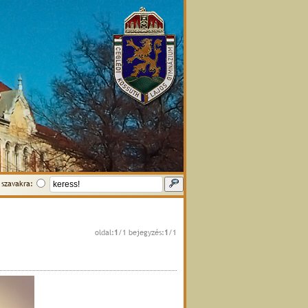
szavakra:
oldal:
1
/1 bejegyzés:
1
/1