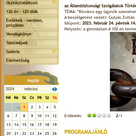
Osztálytalálkozó
az Állambiztonsági Szolgálatok Tört
120 év - 120 diák
TÉMA: "Kisváros egy ügynök szeméve
A beszélgetést vezeti: Gulyás Zoltán
Emlékek - versben,
Időpont:
2023. február 24. péntek 14
prózában
Helyszín: a gimnázium A 102-es terme
Vendégkönyv
Tablóképek
Galéria
Elérhetőség
Naptár
Hé
Ke
Sz
Cs
Pé
Sz
Va
1
2
3
4
5
Értékelés:
2
/1
6
7
8
9
10
11
12
13
14
15
16
17
18
19
PROGRAMAJÁNLÓ
20
21
22
23
24
25
26