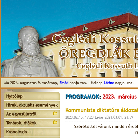
Ma 2026. augusztus 9. vasárnap,
Emőd
napja van. - Holnap
Lörinc
napja lesz.
PROGRAMOK:
2023. március 
Nyitólap
Hírek, aktuális események
Kommunista diktatúra áldoza
Az egyesületről
2023.02.15. 17:23 Lejár 2023.03.01. 23:59
Tanárok, diákok
Szeretettel várunk minden érde
Kronológia
r