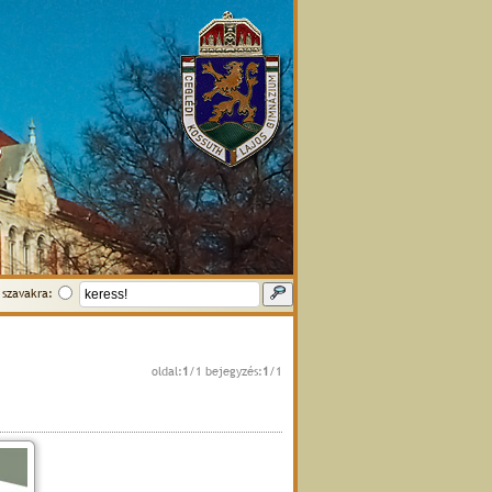
szavakra:
oldal:
1
/1 bejegyzés:
1
/1