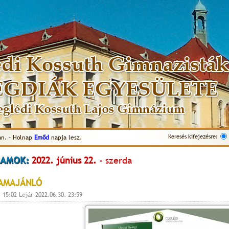
Keresés kifejezésre:
an. - Holnap
Emőd
napja lesz.
AMOK:
2022. június 22.
- szerda
AMAJÁNLÓ
. 15:02 Lejár 2022.06.30. 23:59