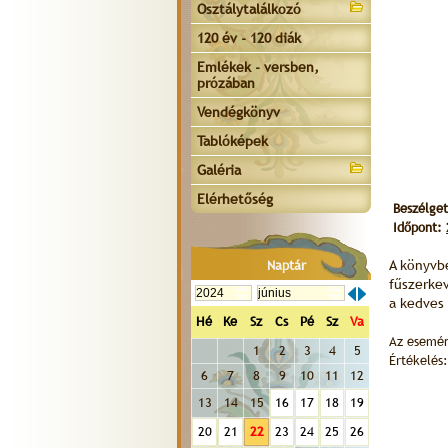
Osztálytalálkozó
120 év - 120 diák
Emlékek - versben,
prózában
Vendégkönyv
Tablóképek
Galéria
Elérhetőség
Beszélget
Időpont:
A könyvbe
Naptár
fűszerkev
a kedves 
Hé
Ke
Sz
Cs
Pé
Sz
Va
Az esemén
1
2
3
4
5
Értékelés:
6
7
8
9
10
11
12
13
14
15
16
17
18
19
20
21
22
23
24
25
26