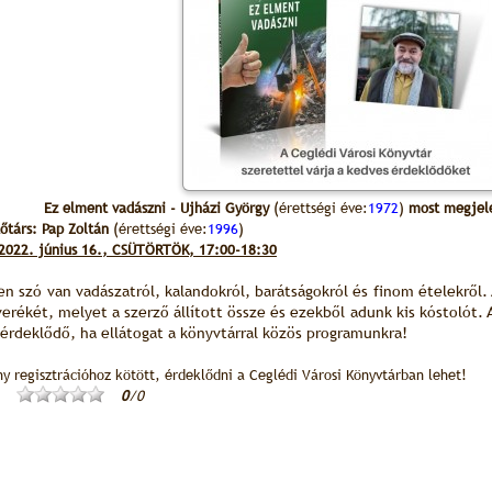
Ez elment vadászni - Ujházi György
(érettségi éve:
1972
)
most megjele
őtárs: Pap Zoltán
(érettségi éve:
1996
)
2022. június 16., CSÜTÖRTÖK, 17:00-18:30
n szó van vadászatról, kalandokról, barátságokról és finom ételekről.
erékét, melyet a szerző állított össze és ezekből adunk kis kóstolót.
érdeklődő, ha ellátogat a könyvtárral közös programunkra!
y regisztrációhoz kötött, érdeklődni a Ceglédi Városi Könyvtárban lehet!
0
/0