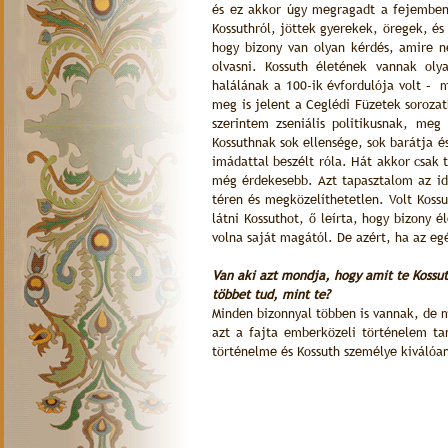
és ez akkor úgy megragadt a fejemben.
Kossuthról, jöttek gyerekek, öregek, és
hogy bizony van olyan kérdés, amire n
olvasni. Kossuth életének vannak oly
halálának a 100-ik évfordulója volt –
meg is jelent a Ceglédi Füzetek soroza
szerintem zseniális politikusnak, meg
Kossuthnak sok ellensége, sok barátja é
imádattal beszélt róla. Hát akkor csak 
még érdekesebb. Azt tapasztalom az ide
téren és megközelíthetetlen. Volt Koss
látni Kossuthot, ő leírta, hogy bizony 
volna saját magától. De azért, ha az e
Van
aki azt mondja, hogy amit te Kossut
többet tud, mint te?
Minden bizonnyal többen is vannak, de 
azt a fajta emberközeli történelem ta
történelme és Kossuth személye kiválóa