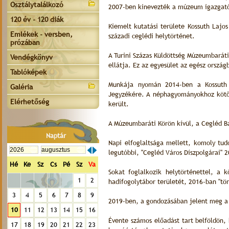
Osztálytalálkozó
2007-ben kinevezték a múzeum igazgat
120 év - 120 diák
Kiemelt kutatási területe Kossuth Lajo
Emlékek - versben,
századi ceglédi helytörténet.
prózában
A Turini Százas Küldöttség Múzeumbaráti
Vendégkönyv
ellátja. Ez az egyesület az egész orszá
Tablóképek
Munkája nyomán 2014-ben a Kossuth 
Galéria
Jegyzékére. A néphagyományokhoz kötőd
Elérhetőség
került.
A Múzeumbaráti Körön kívül, a Cegléd Ba
Naptár
Napi elfoglaltsága mellett, komoly tu
legutóbbi, "Cegléd Város Díszpolgárai" 
Hé
Ke
Sz
Cs
Pé
Sz
Va
Sokat foglalkozik helytörténettel, a 
1
2
hadifogolytábor területét, 2016-ban "tö
3
4
5
6
7
8
9
2019-ben, a gondozásában jelent meg a 
10
11
12
13
14
15
16
Évente számos előadást tart belföldön, 
17
18
19
20
21
22
23