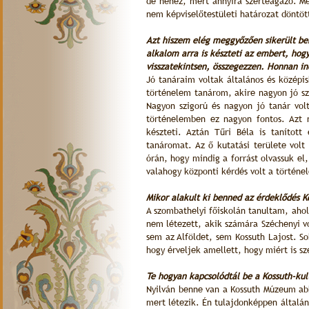
de nehéz, mert annyira szerteágazó. Még
nem képviselőtestületi határozat döntö
Azt hiszem elég meggyőzően sikerült be
alkalom arra is készteti az embert, hog
visszatekintsen
, összegezzen. Honnan ind
Jó tanáraim voltak általános és középis
történelem tanárom, akire nagyon jó sz
Nagyon szigorú és nagyon jó tanár vol
történelemben ez nagyon fontos. Azt 
készteti. Aztán Tűri Béla is tanítot
tanáromat. Az ő kutatási területe vol
órán, hogy mindig a forrást olvassuk el
valahogy központi kérdés volt a történe
Mikor alakult ki benned az érdeklődés Ko
A szombathelyi főiskolán tanultam, ahol
nem létezett, akik számára Széchenyi 
sem az Alföldet, sem Kossuth Lajost. S
hogy érveljek amellett, hogy miért is szé
Te hogyan kapcsolódtál be a Kossuth-kul
Nyilván benne van a Kossuth Múzeum abb
mert létezik. Én tulajdonképpen általán