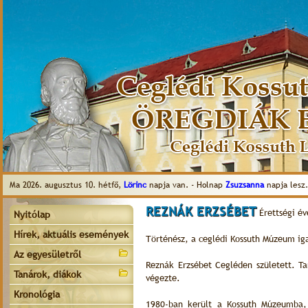
Ma 2026. augusztus 10. hétfő,
Lörinc
napja van. - Holnap
Zsuzsanna
napja lesz.
REZNÁK ERZSÉBET
Érettségi év
Nyitólap
Hírek, aktuális események
Történész, a ceglédi Kossuth Múzeum ig
Az egyesületről
Reznák Erzsébet Cegléden született. 
Tanárok, diákok
végezte.
Kronológia
1980-ban került a Kossuth Múzeumba,