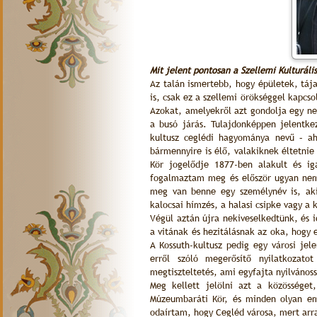
Mit jelent pontosan a Szellemi Kulturáli
Az talán ismertebb, hogy épületek, táj
is, csak ez a szellemi örökséggel kapcso
Azokat, amelyekről azt gondolja egy n
a busó járás. Tulajdonképpen jelentkez
kultusz ceglédi hagyománya nevű – 
bármennyire is élő, valakiknek éltetni
Kör jogelődje 1877-ben alakult és ig
fogalmaztam meg és először ugyan nem 
meg van benne egy személynév is, aki 
kalocsai hímzés, a halasi csipke vagy a 
Végül aztán újra nekiveselkedtünk, és i
a vitának és hezitálásnak az oka, hogy 
A Kossuth-kultusz pedig egy városi je
erről szóló megerősítő nyilatkozat
megtiszteltetés, ami egyfajta nyilvános
Meg kellett jelölni azt a közösséget
Múzeumbaráti Kör, és minden olyan em
odaírtam, hogy Cegléd városa, mert arr