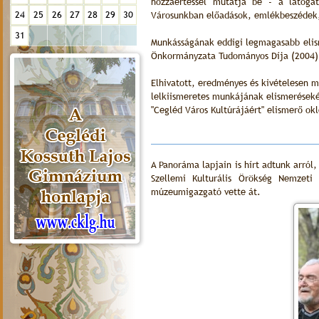
hozzáértéssel mutatja be - a látoga
24
25
26
27
28
29
30
Városunkban előadások, emlékbeszédek,
31
Munkásságának eddigi legmagasabb elis
Önkormányzata Tudományos Díja (2004)
Elhivatott, eredményes és kivételesen 
lelkiismeretes munkájának elismeréseként
"Cegléd Város Kultúrájáért" elismerő okl
A Panoráma lapjain is hírt adtunk arról
Szellemi Kulturális Örökség Nemzeti 
múzeumigazgató vette át.