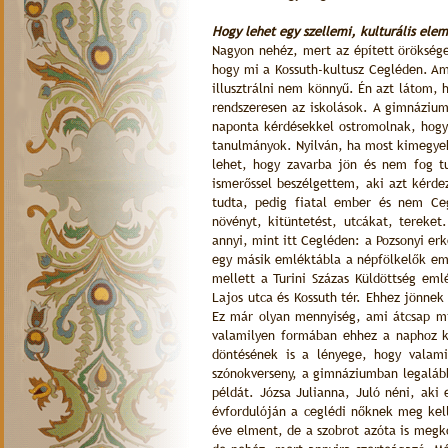
Hogy lehet egy szellemi, kulturális elem
Nagyon nehéz, mert az épített örökség
hogy mi a Kossuth-kultusz Cegléden. A
illusztrálni nem könnyű. Én azt látom,
rendszeresen az iskolások. A gimnázium
naponta kérdésekkel ostromolnak, hogy 
tanulmányok. Nyilván, ha most kimegyek 
lehet, hogy zavarba jön és nem fog t
ismerőssel beszélgettem, aki azt kérde
tudta, pedig fiatal ember és nem Ceg
növényt, kitüntetést, utcákat, tereke
annyi, mint itt Cegléden: a Pozsonyi erk
egy másik emléktábla a népfölkelők em
mellett a Turini Százas Küldöttség em
Lajos utca és Kossuth tér. Ehhez jönn
Ez már olyan mennyiség, ami átcsap mi
valamilyen formában ehhez a naphoz k
döntésének is a lényege, hogy valam
szónokverseny, a gimnáziumban legaláb
példát. Józsa Julianna, Juló néni, aki 
évfordulóján a ceglédi nőknek meg kel
éve elment, de a szobrot azóta is megk