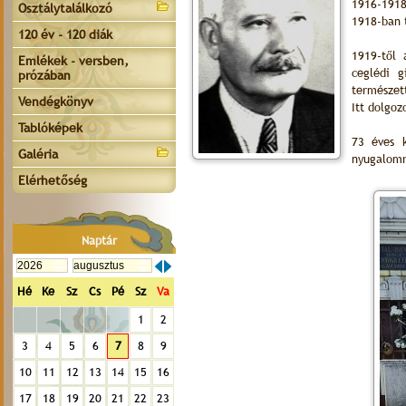
1916-1918
Osztálytalálkozó
1918-ban 
120 év - 120 diák
1919-től 
Emlékek - versben,
ceglédi g
prózában
természet
Vendégkönyv
Itt dolgoz
Tablóképek
73 éves 
Galéria
nyugalomr
Elérhetőség
Naptár
Hé
Ke
Sz
Cs
Pé
Sz
Va
1
2
3
4
5
6
7
8
9
10
11
12
13
14
15
16
17
18
19
20
21
22
23