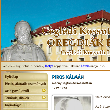
Ma 2026. augusztus 7. péntek,
Ibolya
napja van. - Holnap
László
napja lesz.
PIROS KÁLMÁN
Nyitólap
mennyiségtan-természettan
Hírek, aktuális események
1919-1958
Az egyesületről
1892.dece
Tanárok, diákok
Kronológia
Az érettsé