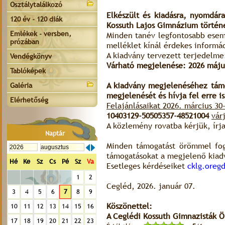
Osztálytalálkozó
Elkészült és kiadásra, nyomdára
120 év - 120 diák
Kossuth Lajos Gimnázium történ
Emlékek - versben,
Minden tanév legfontosabb esemé
prózában
melléklet kínál érdekes informác
A kiadvány tervezett terjedelme:
Vendégkönyv
Várható megjelenése: 2026 máju
Tablóképek
A kiadvány megjelenéséhez tám
Galéria
megjelenését és hívja fel erre i
Elérhetőség
Felajánlásaikat 2026. március 30-
10403129-50505357-48521004
vár
A közlemény rovatba kérjük, írj
Naptár
Minden támogatást örömmel fog
támogatásokat a megjelenő kiad
Hé
Ke
Sz
Cs
Pé
Sz
Va
Esetleges kérdéseiket
cklg.oreg
1
2
Cegléd, 2026. január 07.
3
4
5
6
7
8
9
Köszönettel:
10
11
12
13
14
15
16
A Ceglédi Kossuth Gimnazisták 
17
18
19
20
21
22
23