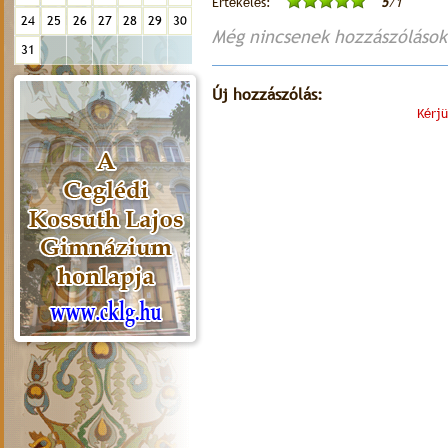
Értékelés:
5
/1
24
25
26
27
28
29
30
Még nincsenek hozzászólások
31
Új hozzászólás:
Kérjü