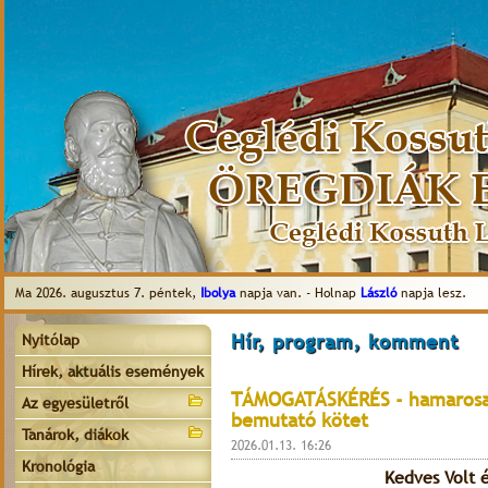
Ma 2026. augusztus 7. péntek,
Ibolya
napja van. - Holnap
László
napja lesz.
Hír, program, komment
Nyitólap
Hírek, aktuális események
TÁMOGATÁSKÉRÉS - hamarosan
Az egyesületről
bemutató kötet
Tanárok, diákok
2026.01.13. 16:26
Kronológia
Kedves Volt é