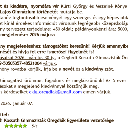
lt és kiadásra, nyomdára vár
Kürti György és Mezeiné Kónya
 Lajos Gimnázium történeté
t mutatja be.
tanév legfontosabb eseményét egy szöveges és egy képes oldal
t kínál érdekes információt városunk legrégebbi középiskoláj
ny tervezett terjedelme: 450 oldal; példányonkénti ára: 5000,
 megjelenése: 2026 májusa
ány megjelenéséhez támogatókat keresünk! Kérjük amennyibe
ését és hívja fel erre ismerősei figyelmét is!
ásaikat 2026. március 30-ig
, a Ceglédi Kossuth Gimnazisták Ör
9-50505357-48521004
várjuk
.
mény rovatba kérjük, írja be a
nevét
és a
kiadvány
szót.
támogatást örömmel fogadunk és megköszönünk! Az 5 ezer f
ásokat a megjelenő kiadvánnyal köszönjük meg.
es kérdéseiket
cklg.oregdiak@gmail.com
címen várjuk.
2026. január 07.
ttel:
di Kossuth Gimnazisták Öregdiák Egyesülete vezetősége
5
/1