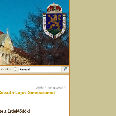
szavakra:
oldal:
1
/1 bejegyzés:
1
/1
Kossuth Lajos Gimnáziumot
telt Érdeklődők!