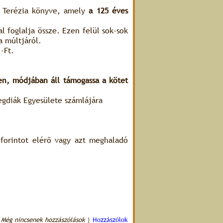
 Terézia könyve, amely
a 125 éves
 foglalja össze. Ezen felül sok-sok
a múltjáról.
-Ft.
n, módjában áll támogassa a kötet
egdiák Egyesülete számlájára
orintot elérő vagy azt meghaladó
Még nincsenek hozzászólások
|
Hozzászólok