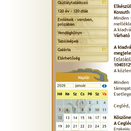
Osztálytalálkozó
Elkészü
120 év - 120 diák
Kossuth
Minden 
Emlékek - versben,
mellékle
prózában
A kiadvá
Vendégkönyv
Várható
Tablóképek
A kiadv
Galéria
megjelen
Elérhetőség
Felajánl
1040312
A közle
Naptár
Minden 
támogat
Esetleg
Hé
Ke
Sz
Cs
Pé
Sz
Va
1
2
3
4
Cegléd, 
5
6
7
8
9
10
11
Köszöne
12
13
14
15
16
17
18
A Ceglé
19
20
21
22
23
24
25
Értékelés: