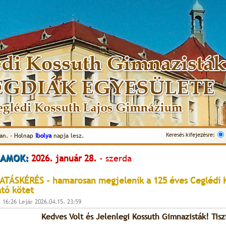
Keresés kifejezésre:
an. - Holnap
Ibolya
napja lesz.
AMOK:
2026. január 28.
- szerda
TÁSKÉRÉS - hamarosan megjelenik a 125 éves Ceglédi 
tó kötet
. 16:26 Lejár 2026.04.15. 23:59
Kedves Volt és Jelenlegi Kossuth Gimnazisták! Tisz