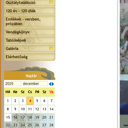
Osztálytalálkozó
120 év - 120 diák
Emlékek - versben,
prózában
Vendégkönyv
Tablóképek
Galéria
Elérhetőség
Naptár
Hé
Ke
Sz
Cs
Pé
Sz
Va
1
2
3
4
5
6
7
8
9
10
11
12
13
14
15
16
17
18
19
20
21
22
23
24
25
26
27
28