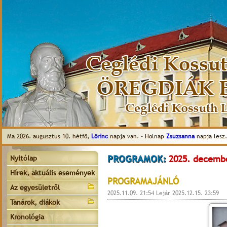
Ma 2026. augusztus 10. hétfő,
Lörinc
napja van. - Holnap
Zsuzsanna
napja lesz.
PROGRAMOK:
2025. decembe
Nyitólap
Hírek, aktuális események
PROGRAMAJÁNLÓ
Az egyesületről
2025.11.09. 21:54 Lejár 2025.12.15. 23:59
Tanárok, diákok
Kronológia