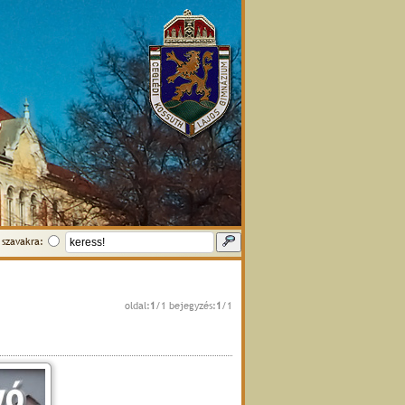
szavakra:
oldal:
1
/1 bejegyzés:
1
/1