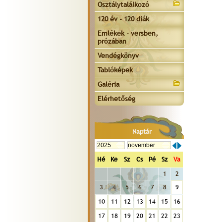
Osztálytalálkozó
120 év - 120 diák
Emlékek - versben,
prózában
Vendégkönyv
Tablóképek
Galéria
Elérhetőség
Naptár
Hé
Ke
Sz
Cs
Pé
Sz
Va
1
2
3
4
5
6
7
8
9
10
11
12
13
14
15
16
17
18
19
20
21
22
23