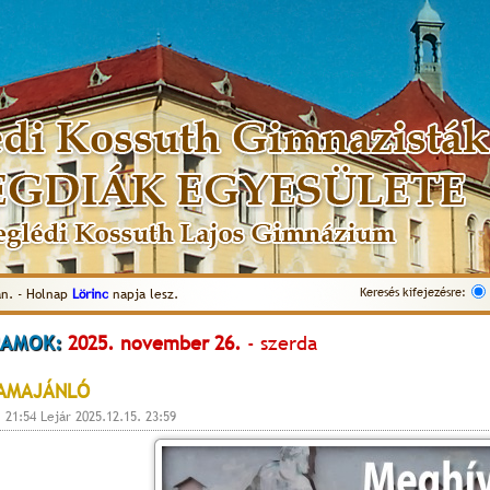
Keresés kifejezésre:
n. - Holnap
Lörinc
napja lesz.
AMOK:
2025. november 26.
- szerda
AMAJÁNLÓ
. 21:54 Lejár 2025.12.15. 23:59