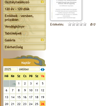
Osztálytalálkozó
120 év - 120 diák
Emlékek - versben,
prózában
Értékelés:
0
/0
Vendégkönyv
Tablóképek
Galéria
Elérhetőség
Naptár
Hé
Ke
Sz
Cs
Pé
Sz
Va
1
2
3
4
5
6
7
8
9
10
11
12
13
14
15
16
17
18
19
20
21
22
23
24
25
26