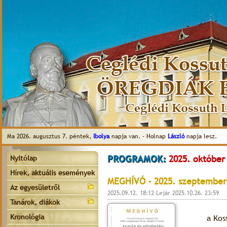
Ma 2026. augusztus 7. péntek,
Ibolya
napja van. - Holnap
László
napja lesz.
PROGRAMOK:
2025. október
Nyitólap
Hírek, aktuális események
MEGHÍVÓ - 2025. szeptember
Az egyesületről
2025.09.12. 18:12 Lejár 2025.10.26. 23:59
Tanárok, diákok
Kronológia
a Kos