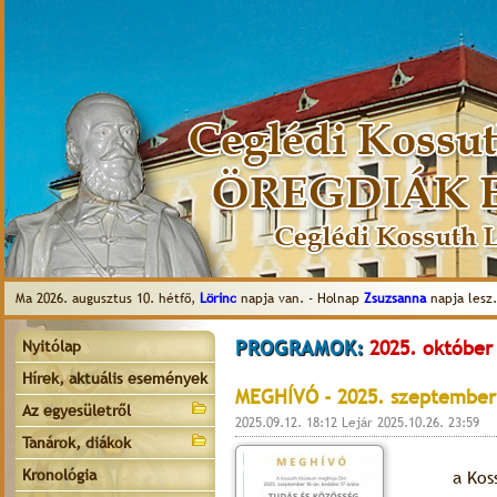
Ma 2026. augusztus 10. hétfő,
Lörinc
napja van. - Holnap
Zsuzsanna
napja lesz.
PROGRAMOK:
2025. október
Nyitólap
Hírek, aktuális események
MEGHÍVÓ - 2025. szeptember
Az egyesületről
2025.09.12. 18:12 Lejár 2025.10.26. 23:59
Tanárok, diákok
Kronológia
a Kos