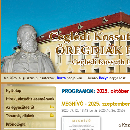
Ma 2026. augusztus 6. csütörtök,
Berta
napja van. - Holnap
Ibolya
napja lesz.
PROGRAMOK:
2025. október
Nyitólap
Hírek, aktuális események
MEGHÍVÓ - 2025. szeptember
Az egyesületről
2025.09.12. 18:12 Lejár 2025.10.26. 23:59
Tanárok, diákok
Kronológia
a Kos