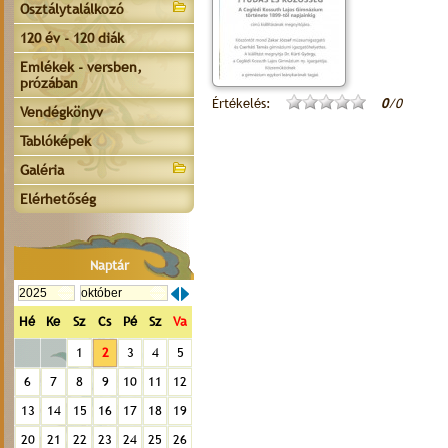
Osztálytalálkozó
120 év - 120 diák
Emlékek - versben,
prózában
Értékelés:
0
/0
Vendégkönyv
Tablóképek
Galéria
Elérhetőség
Naptár
Hé
Ke
Sz
Cs
Pé
Sz
Va
1
2
3
4
5
6
7
8
9
10
11
12
13
14
15
16
17
18
19
20
21
22
23
24
25
26