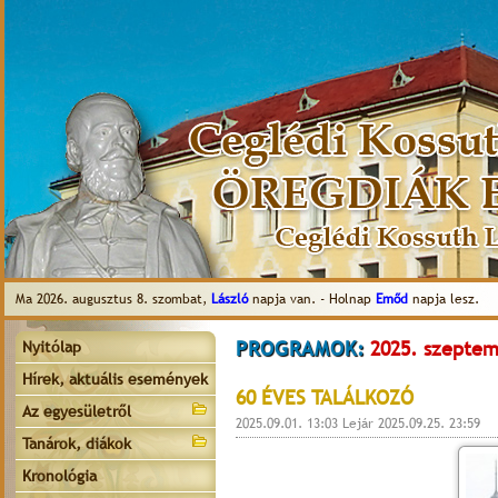
Ma 2026. augusztus 8. szombat,
László
napja van. - Holnap
Emőd
napja lesz.
PROGRAMOK:
2025. szeptem
Nyitólap
Hírek, aktuális események
60 ÉVES TALÁLKOZÓ
Az egyesületről
2025.09.01. 13:03 Lejár 2025.09.25. 23:59
Tanárok, diákok
Kronológia