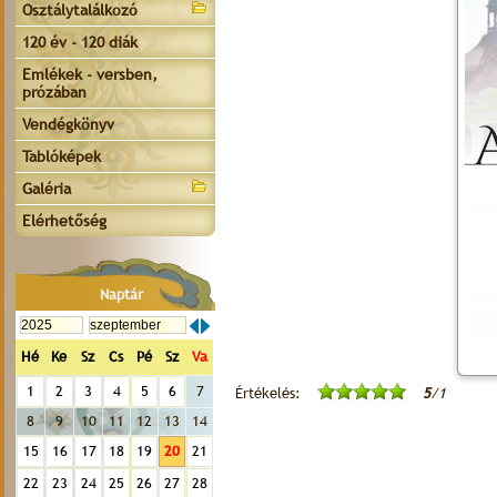
Osztálytalálkozó
120 év - 120 diák
Emlékek - versben,
prózában
Vendégkönyv
Tablóképek
Galéria
Elérhetőség
Naptár
Hé
Ke
Sz
Cs
Pé
Sz
Va
1
2
3
4
5
6
7
Értékelés:
5
/1
8
9
10
11
12
13
14
15
16
17
18
19
20
21
22
23
24
25
26
27
28