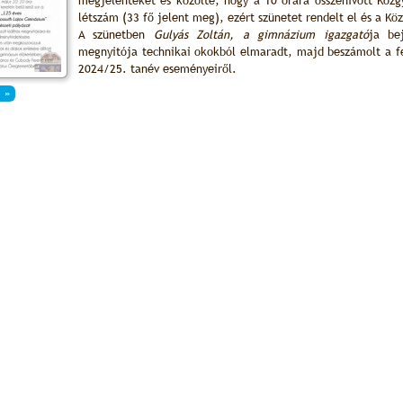
megjelenteket és közölte, hogy a 10 órára összehívott Köz
létszám (33 fő jelent meg), ezért szünetet rendelt el és a Köz
A szünetben
Gulyás Zoltán, a gimnázium igazgató
ja be
megnyitója technikai okokból elmaradt, majd beszámolt a felú
2024/25. tanév eseményeiről.
 »