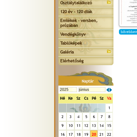
Osztálytalálkozó
120 év - 120 diák
Emlékek - versben,
prózában
bővebben
Vendégkönyv
Tablóképek
Galéria
Elérhetőség
Naptár
Hé
Ke
Sz
Cs
Pé
Sz
Va
1
2
3
4
5
6
7
8
9
10
11
12
13
14
15
16
17
18
19
20
21
22