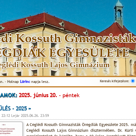
Keresés kifejezésre:
n. - Holnap
Lörinc
napja lesz.
AMOK:
2025. június 20.
- péntek
LÉS - 2025 »
. 22:12 Lejár 2025.06.26. 23:59
A Ceglédi Kossuth Gimnazisták Öregdiák Egyesülete 2025. máj
Ceglédi Kossuth Lajos Gimnázium dísztermében. Dr. Kürti