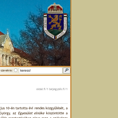
szavakra:
oldal:
1
/1 bejegyzés:
1
/1
us 10-én tartotta évi rendes közgyűlését, a
 György, az
Egyesület elnöke
köszöntötte a