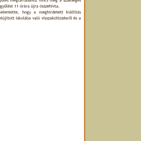
gyűlés megtartásához nincs meg a szükséges
gyűlést 11 órára újra összehívta.
jelentette, hogy a meghirdetett kiállítás
jított iskolába való visszaköltözésről és a